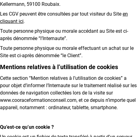
Kellermann, 59100 Roubaix.
Le développement commercial
Les CGV peuvent être consultées par tout visiteur du Site
en
Les Ressources Humaines
cliquant ici
.
Nous connaître
Toute personne physique ou morale accédant au Site est ci-
après dénommée “l’Internaute”.
Qui sommes-nous ?
L’équipe
Toute personne physique ou morale effectuant un achat sur le
Site est ci-après dénommée “le Client”.
Notre démarche handicap
Nos actualités
Mentions relatives à l’utilisation de cookies
Cette section “Mention relatives à l’utilisation de cookies” a
pour objet d’informer l’Internaute sur le traitement réalisé sur les
données de navigation collectées lors de la visite sur
www.cooraceformationconseil.com, et ce depuis n’importe quel
appareil, notamment : ordinateur, tablette, smartphone.
Qu’est-ce qu’un cookie ?
Un cookie est un fichier de texte transféré à partir d’un serveur