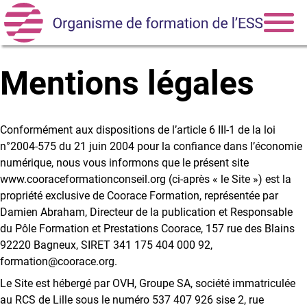
Mentions légales
Nos formations
Consulter notre catalogue de formations et s’inscrire
Conformément aux dispositions de l’article 6 III-1 de la loi
Comment financer nos formations ?
n°2004-575 du 21 juin 2004 pour la confiance dans l’économie
Nos formations outre-mer
numérique, nous vous informons que le présent site
www.cooraceformationconseil.org (ci-après « le Site ») est la
Nos accompagnements
propriété exclusive de Coorace Formation, représentée par
Vita air
Damien Abraham, Directeur de la publication et Responsable
Cèdre
du Pôle Formation et Prestations Coorace, 157 rue des Blains
92220 Bagneux, SIRET 341 175 404 000 92,
Zest
formation@coorace.org.
Nos prestations de conseil
Le Site est hébergé par OVH, Groupe SA, société immatriculée
au RCS de Lille sous le numéro 537 407 926 sise 2, rue
La communication