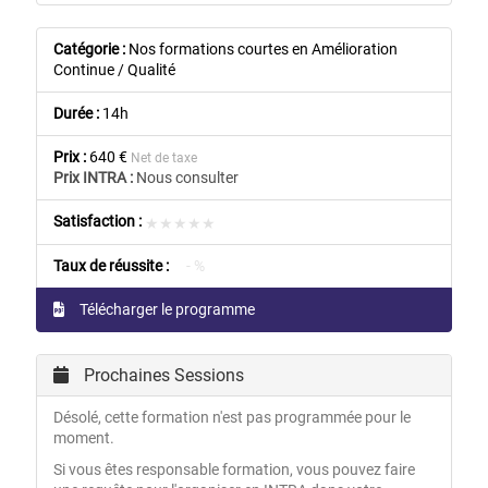
Catégorie :
Nos formations courtes en Amélioration
Continue / Qualité
Durée :
14h
Prix :
640 €
Net de taxe
Prix INTRA :
Nous consulter
Satisfaction :
★★★★★
★★★★★
Taux de réussite :
- %
Télécharger le programme
Prochaines Sessions
Désolé, cette formation n'est pas programmée pour le
moment.
Si vous êtes responsable formation, vous pouvez faire