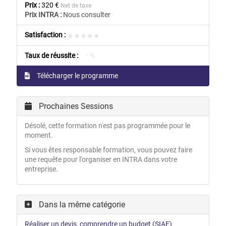
Prix :
320 €
Net de taxe
Prix INTRA :
Nous consulter
Satisfaction :
★★★★★
★★★★★
Taux de réussite :
- %
Télécharger le programme
Prochaines Sessions
Désolé, cette formation n'est pas programmée pour le
moment.
Si vous êtes responsable formation, vous pouvez faire
une requête pour l'organiser en INTRA dans votre
entreprise.
Dans la même catégorie
Réaliser un devis, comprendre un budget (SIAE)