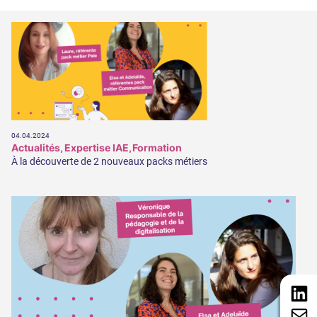
Le développement commercial
Les Ressources Humaines
Nous connaître
Qui sommes-nous ?
L’équipe
Notre démarche handicap
04.04.2024
Actualités
Expertise IAE
Formation
Nos actualités
À la découverte de 2 nouveaux packs métiers