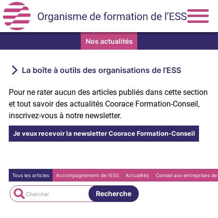
Nos actualités
Nos formations
La boîte à outils des organisations de l’ESS
Consulter notre catalogue de formations et s’inscrire
Pour ne rater aucun des articles publiés dans cette section
Comment financer nos formations ?
et tout savoir des actualités Coorace Formation-Conseil,
Nos formations outre-mer
inscrivez-vous à notre newsletter.
Nos accompagnements
Je veux recevoir la newsletter Coorace Formation-Conseil
Vita air
Cèdre
Zest
Tous les articles
Accompagnement de l'ESS
Actualités
Conseil aux entreprises de 
Recherche
Nos prestations de conseil
La communication