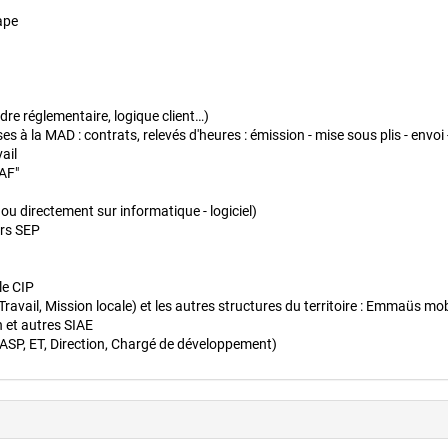
ape
dre réglementaire, logique client…)
s à la MAD : contrats, relevés d'heures : émission - mise sous plis - envoi 
ail
SAF"
directement sur informatique - logiciel)
urs SEP
le CIP
avail, Mission locale) et les autres structures du territoire : Emmaüs mobi
n et autres SIAE
(ASP, ET, Direction, Chargé de développement)