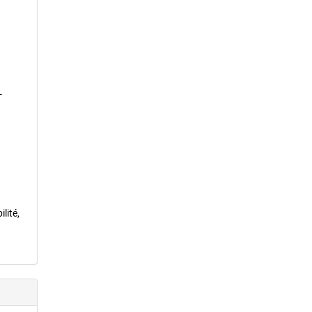
-
lité,