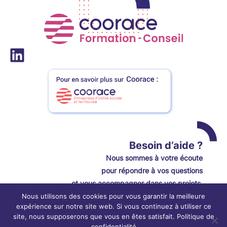
LinkedIn
Besoin d’aide ?
Nou
s
sommes à votre écoute
pour répondre à vos questions
et vous accompagner dans vos projets.
Nous utilisons des cookies pour vous garantir la meilleure
Contactez-nous
expérience sur notre site web. Si vous continuez à utiliser ce
site, nous supposerons que vous en êtes satisfait.
Politique de
© Coorace Formation-Conseil février 2026
confidentialité